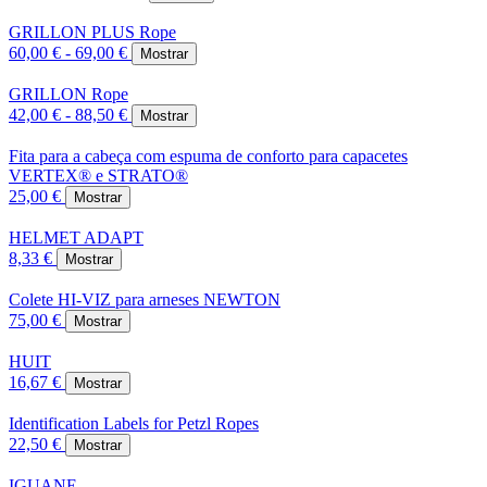
GRILLON PLUS Rope
60,00 € - 69,00 €
Mostrar
GRILLON Rope
42,00 € - 88,50 €
Mostrar
Fita para a cabeça com espuma de conforto para capacetes
VERTEX® e STRATO®
25,00 €
Mostrar
HELMET ADAPT
8,33 €
Mostrar
Colete HI-VIZ para arneses NEWTON
75,00 €
Mostrar
HUIT
16,67 €
Mostrar
Identification Labels for Petzl Ropes
22,50 €
Mostrar
IGUANE