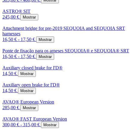
Mostrar
ASTRO® SIT
245,00 €
Mostrar
Attachment bridge for pre-2019 SEQUOIA and SEQUOIA SRT
harnesses
16,50 € - 17,50 €
Mostrar
Ponte de fixação para os arneses SEQUOIA® e SEQUOIA® SRT
16,50 € - 17,50 €
Mostrar
Auxiliary closed brake for I'D®
14,50 €
Mostrar
Auxiliary open brake for I'D®
14,50 €
Mostrar
AVAO® European Version
285,00 €
Mostrar
AVAO® FAST European Version
300,00 € - 315,00 €
Mostrar