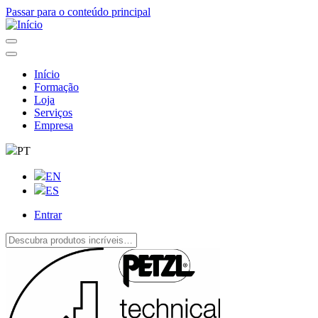
Passar para o conteúdo principal
Início
Formação
Navegação
Loja
principal
Serviços
Empresa
PT
EN
ES
Entrar
User
account
menu