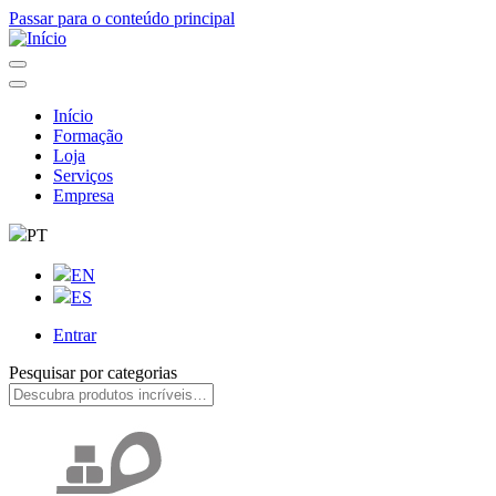
Passar para o conteúdo principal
Início
Formação
Navegação
Loja
principal
Serviços
Empresa
PT
EN
ES
Entrar
User
Pesquisar por categorias
account
menu