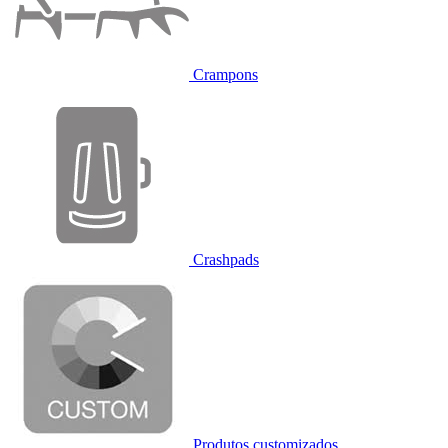
Crampons
Crashpads
Produtos customizados