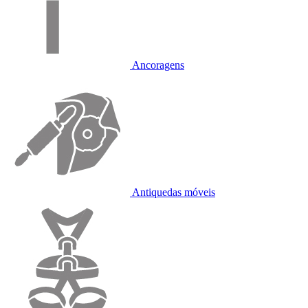
Ancoragens
Antiquedas móveis