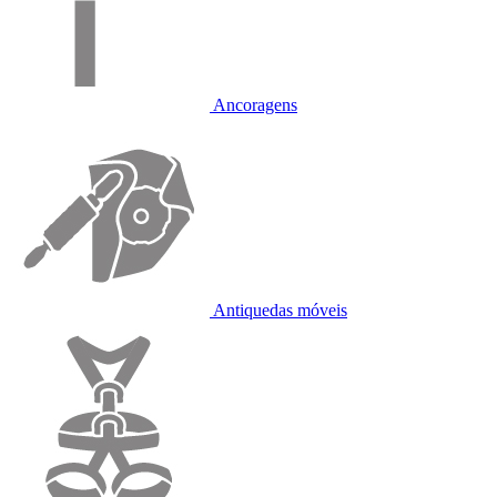
Ancoragens
Antiquedas móveis