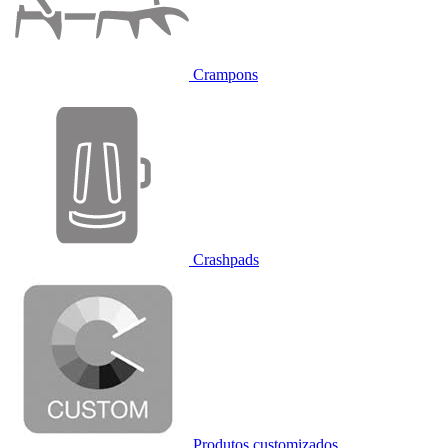
Crampons
Crashpads
Produtos customizados