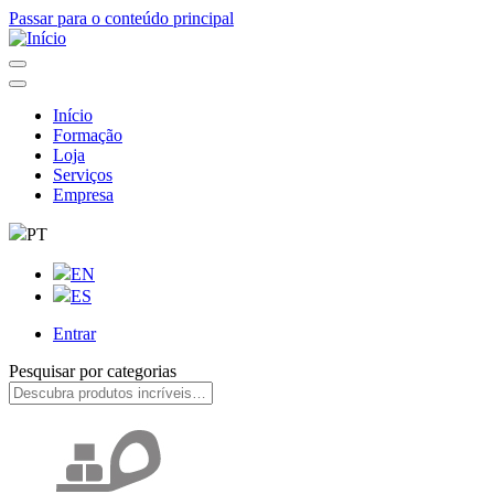
Passar para o conteúdo principal
Início
Formação
Navegação
Loja
principal
Serviços
Empresa
PT
EN
ES
Entrar
User
Pesquisar por categorias
account
menu