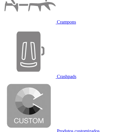
Crampons
Crashpads
Produtos customizados