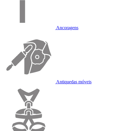
Ancoragens
Antiquedas móveis