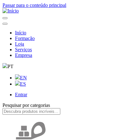
Passar para o conteúdo principal
Início
Formação
Navegação
Loja
principal
Serviços
Empresa
PT
EN
ES
Entrar
User
Pesquisar por categorias
account
menu