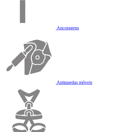
Ancoragens
Antiquedas móveis