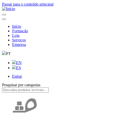
Passar para o conteúdo principal
Início
Formação
Navegação
Loja
principal
Serviços
Empresa
PT
EN
ES
Entrar
User
Pesquisar por categorias
account
menu