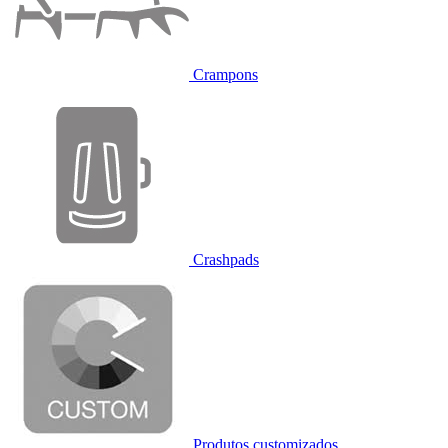
Crampons
Crashpads
Produtos customizados