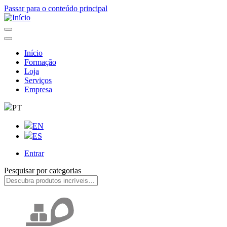
Passar para o conteúdo principal
Início
Formação
Navegação
Loja
principal
Serviços
Empresa
PT
EN
ES
Entrar
User
Pesquisar por categorias
account
menu