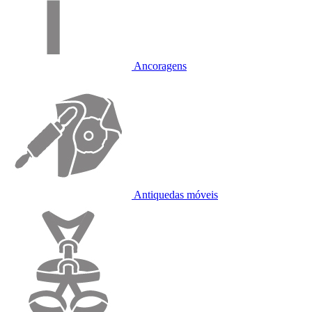
Ancoragens
Antiquedas móveis