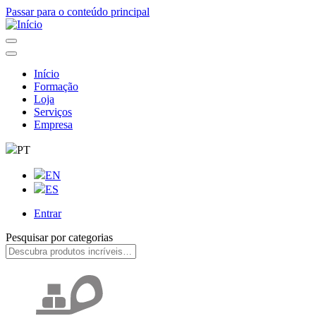
Passar para o conteúdo principal
Início
Formação
Navegação
Loja
principal
Serviços
Empresa
PT
EN
ES
Entrar
User
Pesquisar por categorias
account
menu