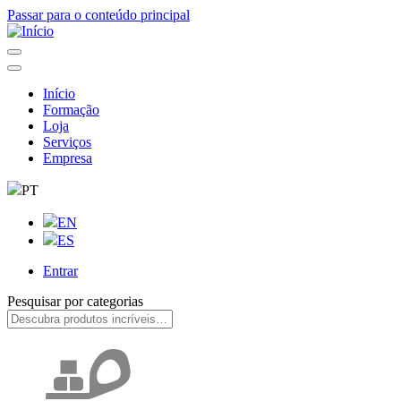
Passar para o conteúdo principal
Início
Formação
Navegação
Loja
principal
Serviços
Empresa
PT
EN
ES
Entrar
User
Pesquisar por categorias
account
menu