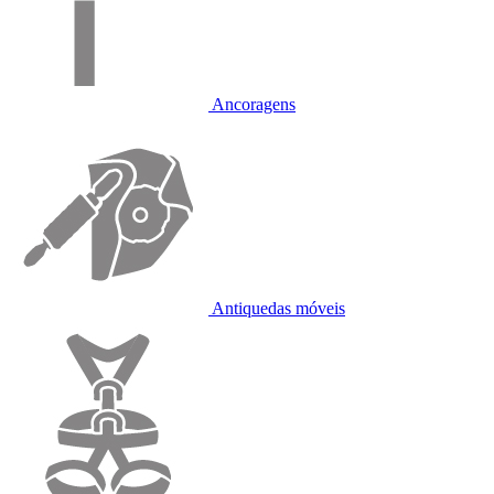
Ancoragens
Antiquedas móveis