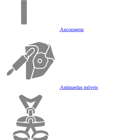
Ancoragens
Antiquedas móveis