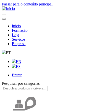
Passar para o conteúdo principal
Início
Formação
Navegação
Loja
principal
Serviços
Empresa
PT
EN
ES
Entrar
User
Pesquisar por categorias
account
menu