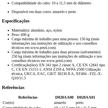
Compatibilidade do cabo: 10 a 11,5 mm de diâmetro
Disponível em duas cores: amarelo e preto
Especificações
Material(is): alumínio, aço, nylon
Peso: 600 g
Carga máxima de trabalho para uma pessoa: 150 kg (mais
informações nas instruções de utilização e nos conselhos
técnicos em www.petzl.com)
Carga máxima de trabalho para duas pessoas (salvamento):
250 kg (mais informações nas instruções de utilização e nos
conselhos técnicos em www.petzl.com)
Certificação(ões): EN 341 tipo 2 classe A, CE EN 12841 tipo
C, CE EN 15151-1, ANSI Z359.4, NFPA 2500 Utilização
técnica, UKCA, EAC, GB/T 38230 II A, XF494 - FZL-X-
Q10/11.5
Referências
Referências
D020AA00
D020AA01
Cor(es)
amarelo
preto
Compatibilidade do cabo
10 a 11,5 mm
10 a 11,5 mm