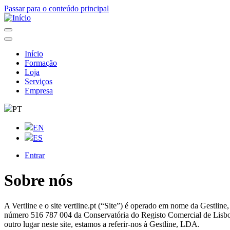
Passar para o conteúdo principal
Início
Formação
Navegação
Loja
principal
Serviços
Empresa
PT
EN
ES
Entrar
User
account
Sobre nós
menu
A Vertline e o site vertline.pt (“Site”) é operado em nome da G
número 516 787 004 da Conservatória do Registo Comercial de Lisboa
outro lugar neste site, estamos a referir-nos à Gestline, LDA.