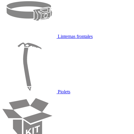
Linternas frontales
Piolets