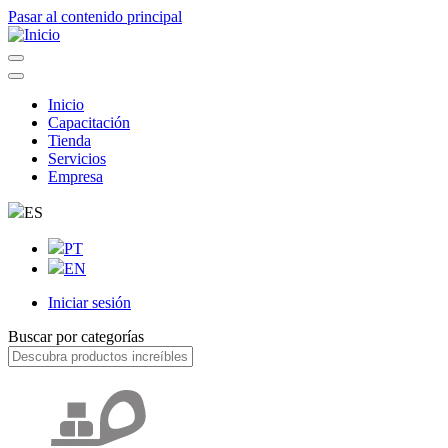
Pasar al contenido principal
Inicio
Capacitación
Navegação
Tienda
principal
Servicios
Empresa
ES
PT
EN
Iniciar sesión
User
Buscar por categorías
account
menu