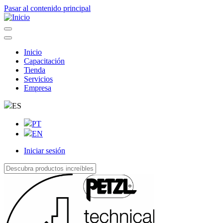
Pasar al contenido principal
Inicio
Capacitación
Navegação
Tienda
principal
Servicios
Empresa
ES
PT
EN
Iniciar sesión
User
account
menu