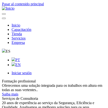
Pasar al contenido principal
Inicio
Capacitación
Navegação
Tienda
principal
Servicios
Empresa
ES
PT
EN
Iniciar sesión
User
Formação profissional
account
Oferecemos uma solução integrada para os trabalhos em altura em
menu
todas as suas vertentes..
Saiba mais
Serviços de Consultoria
20 anos de experiência ao serviço da Segurança, Eficiência e
Qualidade. Analisamos as melhores soluções para os seus