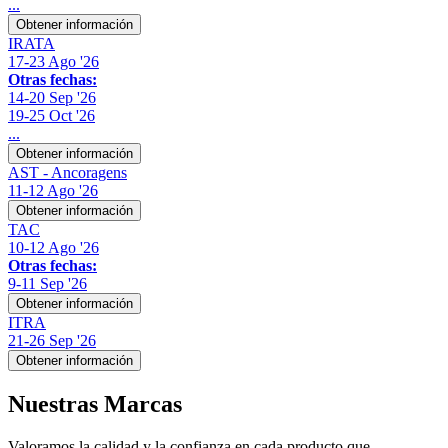
...
Obtener información
IRATA
17-23 Ago '26
Otras fechas:
14-20 Sep '26
19-25 Oct '26
...
Obtener información
AST - Ancoragens
11-12 Ago '26
Obtener información
TAC
10-12 Ago '26
Otras fechas:
9-11 Sep '26
Obtener información
ITRA
21-26 Sep '26
Obtener información
Nuestras
Marcas
Valoramos la calidad y la confianza en cada producto que