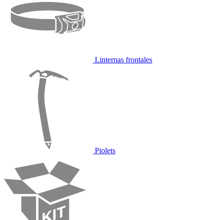
Linternas frontales
Piolets