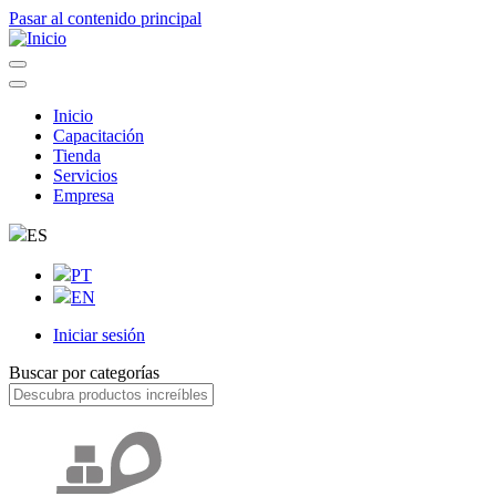
Pasar al contenido principal
Inicio
Capacitación
Navegação
Tienda
principal
Servicios
Empresa
ES
PT
EN
Iniciar sesión
User
Buscar por categorías
account
menu