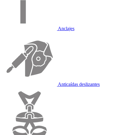
Anclajes
Anticaídas deslizantes