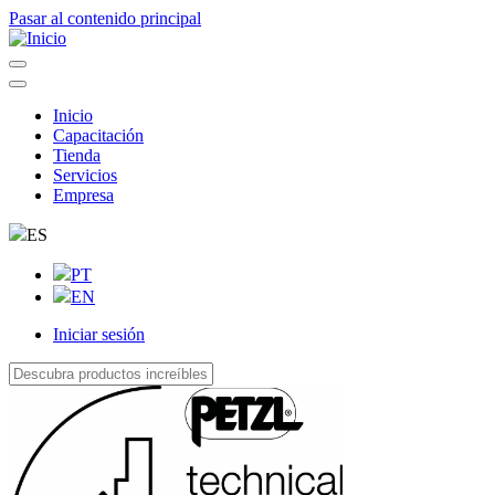
Pasar al contenido principal
Inicio
Capacitación
Navegação
Tienda
principal
Servicios
Empresa
ES
PT
EN
Iniciar sesión
User
account
menu