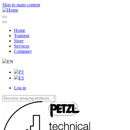
Skip to main content
Home
Training
Navegação
Store
principal
Services
Company
EN
PT
ES
Log in
User
account
menu