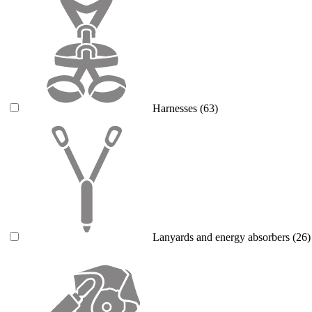
Harnesses
(63)
Lanyards and energy absorbers
(26)