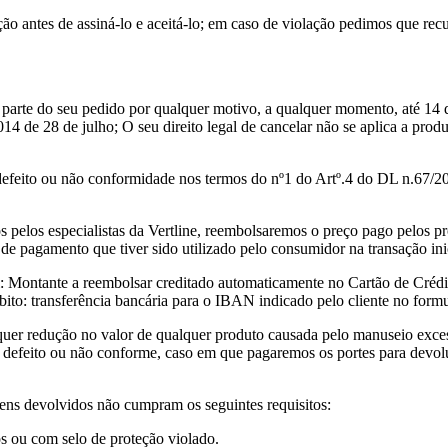
o antes de assiná-lo e aceitá-lo; em caso de violação pedimos que rec
 parte do seu pedido por qualquer motivo, a qualquer momento, até 14 
014 de 28 de julho; O seu direito legal de cancelar não se aplica a pr
 defeito ou não conformidade nos termos do nº1 do Artº.4 do DL n.67/2
s pelos especialistas da Vertline, reembolsaremos o preço pago pelos p
de pagamento que tiver sido utilizado pelo consumidor na transação inic
l: Montante a reembolsar creditado automaticamente no Cartão de Crédi
o: transferência bancária para o IBAN indicado pelo cliente no formul
alquer redução no valor de qualquer produto causada pelo manuseio exces
defeito ou não conforme, caso em que pagaremos os portes para devolu
itens devolvidos não cumpram os seguintes requisitos:
os ou com selo de proteção violado.