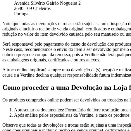
Avenida Silvério Galrão Nogueira 2
2640-169 Cheleiros
Portugal
Note que todas as devoluções e trocas estão sujeitas a uma inspeção d
originais e incluir o recibo de venda original, certificados e embala
redução no valor do item devolvido causada pelo seu manuseio ou uso 
Será responsável pelo pagamento do custo de devolução dos produtos
Neste caso, recomendamos o envio do item a ser devolvido por meio
cobrir o preço de compra da remessa, pois a Vertline não terá qualquer
as embalagens originais, certificados e outros anexos.
A troca online implicará sempre uma devolução da(s) peça(s) e realiz
causa e a Vertline declina qualquer responsabilidade futura indemniza
Como proceder a uma Devolução na Loja fí
Os produtos comprados online podem ser devolvidos ou trocados na loja
Apresentar os documentos: Formulário de livre resolução preench
Após análise pelos especialistas da Vertline, e caso os produt
Observe que todas as devoluções e trocas estão sujeitas a uma inspeçã
condições originais e incluir o recibo de venda original, certificado