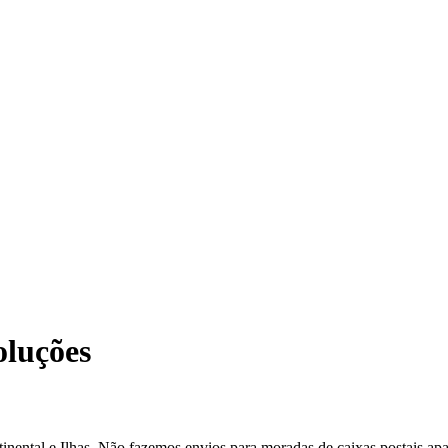
oluções
ntal e Ilhas. Não fazemos envios para moradas de caixas postais apart