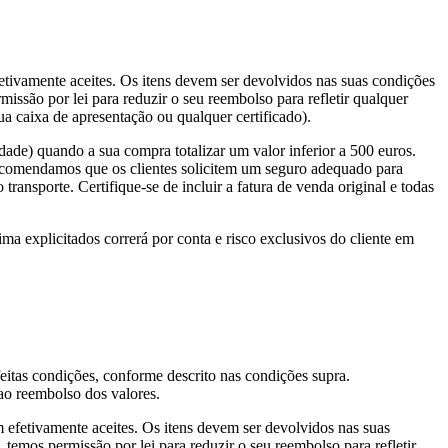
efetivamente aceites. Os itens devem ser devolvidos nas suas condições
issão por lei para reduzir o seu reembolso para refletir qualquer
a caixa de apresentação ou qualquer certificado).
de) quando a sua compra totalizar um valor inferior a 500 euros.
ecomendamos que os clientes solicitem um seguro adequado para
ransporte. Certifique-se de incluir a fatura de venda original e todas
a explicitados correrá por conta e risco exclusivos do cliente em
feitas condições, conforme descrito nas condições supra.
ao reembolso dos valores.
m efetivamente aceites. Os itens devem ser devolvidos nas suas
 temos permissão por lei para reduzir o seu reembolso para refletir