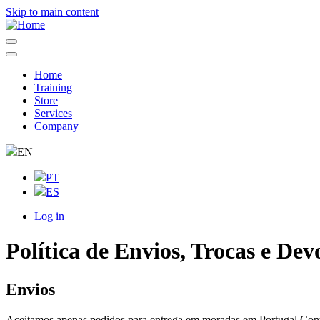
Skip to main content
Home
Training
Navegação
Store
principal
Services
Company
EN
PT
ES
Log in
User
account
Política de Envios, Trocas e Dev
menu
Envios
Aceitamos apenas pedidos para entrega em moradas em Portugal Contine