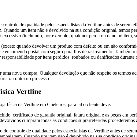
e controle de qualidade pelos especialistas da Vertline antes de serem 
gem. Quando um item não é devolvido na sua condição original, temos perm
excessivo (incluindo, por exemplo, qualquer perda ou dano ao item, su
 (exceto quando devolver um produto com defeito ou em não conformida
 de encomenda postal com seguro para fins de rastreamento. Também r
 responsabilidade por itens perdidos, roubados ou danificados durante o t
ar uma nova compra. Qualquer devolução que não respeite os termos acim
tória ou outra no processo
sica Vertline
 física da Vertline em Cheleiros; para tal o cliente deve:
ido, certificado de garantia original, fatura original e as peças em per
os devolvidos cumpram todas as condições suprarreferidas procederemos 
o de controle de qualidade pelos especialistas da Vertline antes de sere
s e embalagem. Quando um item não é devolvido na sua condição original,