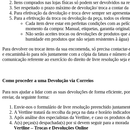
Itens comprados nas lojas físicas só podem ser devolvidos na res
Ser respeitado o prazo máximo de devolução/ troca a contar da 
Para efetivação da devolução e troca deve sempre ser apresen
Para a efetivação da troca ou devolução da peça, todos os elem
Cada item deve estar em perfeitas condições com as pelí
momento da compra: Manual, etiquetas, garantia original, 
Não serão aceites trocas ou devoluções de produtos que a
humidade em produtos que não sejam resistentes à água) 
Para devolver ou trocar itens da sua encomenda, só precisa contactar-n
e encaminhá-lo para nós juntamente com a cópia da fatura e número de 
comunicação referente ao exercício do direito de livre resolução seja
Como proceder a uma Devolução via Correios
Para nos ajudar a lidar com as suas devoluções de forma eficiente, por
enviar, da seguinte forma:
Envie-nos o formulário de livre resolução preenchido juntament
A Vertline tratará da recolha da peça na data e horário indicad
Após análise dos especialistas da Vertline, e caso os produtos
A(s) peças(s) despachada(s) por si devem seguir para a morada
Vertline – Trocas e Devoluções Online