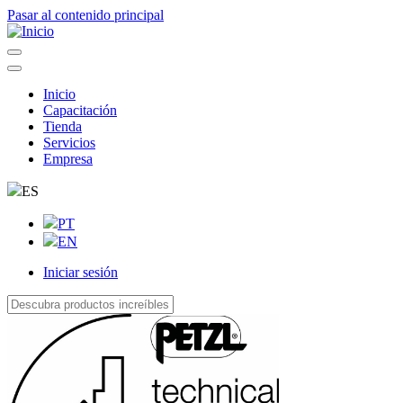
Pasar al contenido principal
Inicio
Capacitación
Navegação
Tienda
principal
Servicios
Empresa
ES
PT
EN
Iniciar sesión
User
account
menu