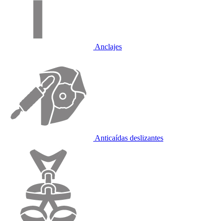
Anclajes
Anticaídas deslizantes