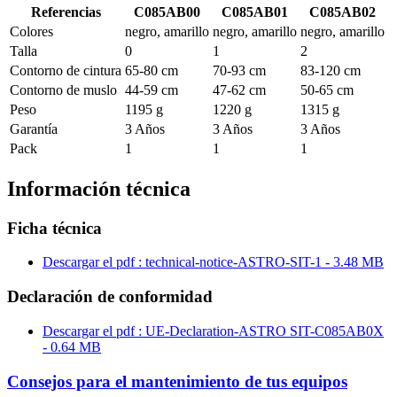
Referencias
C085AB00
C085AB01
C085AB02
Colores
negro, amarillo
negro, amarillo
negro, amarillo
Talla
0
1
2
Contorno de cintura
65-80 cm
70-93 cm
83-120 cm
Contorno de muslo
44-59 cm
47-62 cm
50-65 cm
Peso
1195 g
1220 g
1315 g
Garantía
3 Años
3 Años
3 Años
Pack
1
1
1
Información técnica
Ficha técnica
Descargar el pdf : technical-notice-ASTRO-SIT-1 - 3.48 MB
Declaración de conformidad
Descargar el pdf : UE-Declaration-ASTRO SIT-C085AB0X
- 0.64 MB
Consejos para el mantenimiento de tus equipos