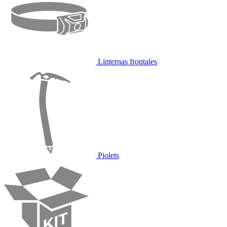
Linternas frontales
Piolets