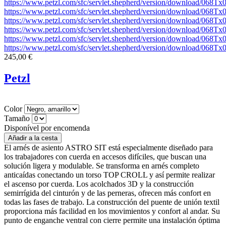
https://www.petzl.com/sfc/servlet.shepherd/version/download/068
https://www.petzl.com/sfc/servlet.shepherd/version/download/06
https://www.petzl.com/sfc/servlet.shepherd/version/download/06
https://www.petzl.com/sfc/servlet.shepherd/version/download/068
https://www.petzl.com/sfc/servlet.shepherd/version/download/06
https://www.petzl.com/sfc/servlet.shepherd/version/download/068
245,00 €
Petzl
Color
Tamaño
Disponível por encomenda
El arnés de asiento ASTRO SIT está especialmente diseñado para
los trabajadores con cuerda en accesos difíciles, que buscan una
solución ligera y modulable. Se transforma en arnés completo
anticaídas conectando un torso TOP CROLL y así permite realizar
el ascenso por cuerda. Los acolchados 3D y la construcción
semirrígida del cinturón y de las perneras, ofrecen más confort en
todas las fases de trabajo. La construcción del puente de unión textil
proporciona más facilidad en los movimientos y confort al andar. Su
punto de enganche ventral con cierre permite una instalación óptima