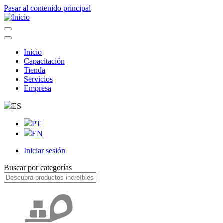
Pasar al contenido principal
Inicio
Capacitación
Navegação
Tienda
principal
Servicios
Empresa
ES
PT
EN
Iniciar sesión
User
Buscar por categorías
account
menu