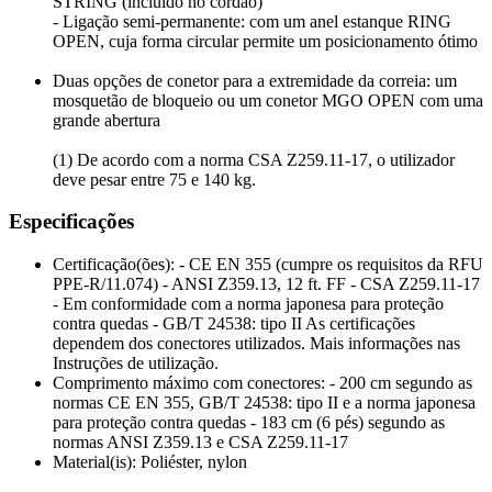
STRING (incluído no cordão)
- Ligação semi-permanente: com um anel estanque RING
OPEN, cuja forma circular permite um posicionamento ótimo
Duas opções de conetor para a extremidade da correia: um
mosquetão de bloqueio ou um conetor MGO OPEN com uma
grande abertura
(1) De acordo com a norma CSA Z259.11-17, o utilizador
deve pesar entre 75 e 140 kg.
Especificações
Certificação(ões): - CE EN 355 (cumpre os requisitos da RFU
PPE-R/11.074) - ANSI Z359.13, 12 ft. FF - CSA Z259.11-17
- Em conformidade com a norma japonesa para proteção
contra quedas - GB/T 24538: tipo II As certificações
dependem dos conectores utilizados. Mais informações nas
Instruções de utilização.
Comprimento máximo com conectores: - 200 cm segundo as
normas CE EN 355, GB/T 24538: tipo II e a norma japonesa
para proteção contra quedas - 183 cm (6 pés) segundo as
normas ANSI Z359.13 e CSA Z259.11-17
Material(is): Poliéster, nylon