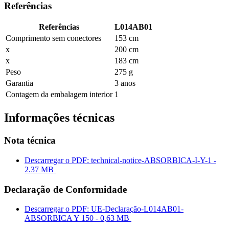
Referências
Referências
L014AB01
Comprimento sem conectores
153 cm
x
200 cm
x
183 cm
Peso
275 g
Garantia
3 anos
Contagem da embalagem interior
1
Informações técnicas
Nota técnica
Descarregar o PDF: technical-notice-ABSORBICA-I-Y-1 -
2.37 MB
Declaração de Conformidade
Descarregar o PDF: UE-Declaração-L014AB01-
ABSORBICA Y 150 - 0,63 MB