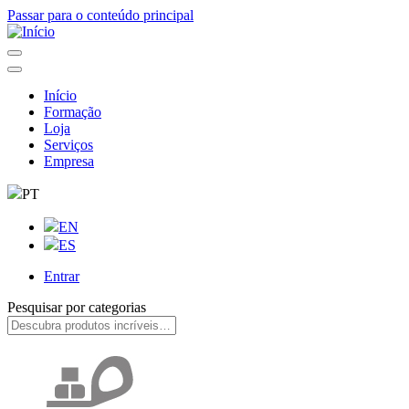
Passar para o conteúdo principal
Início
Formação
Navegação
Loja
principal
Serviços
Empresa
PT
EN
ES
Entrar
User
Pesquisar por categorias
account
menu