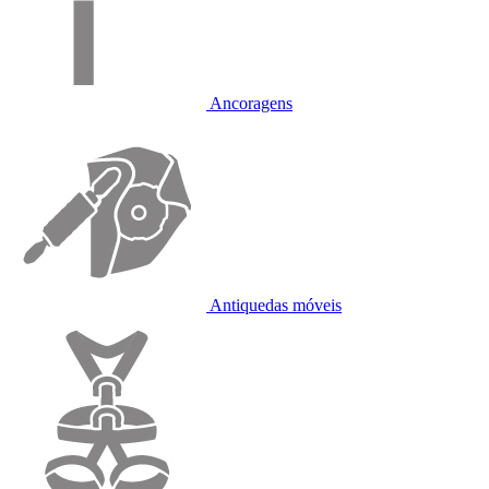
Ancoragens
Antiquedas móveis