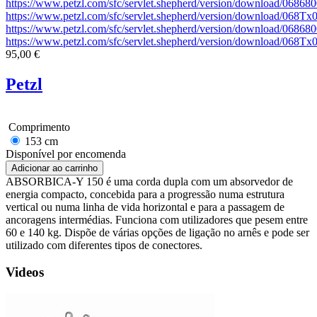
https://www.petzl.com/sfc/servlet.shepherd/version/download/0
https://www.petzl.com/sfc/servlet.shepherd/version/download/068
https://www.petzl.com/sfc/servlet.shepherd/version/download/
https://www.petzl.com/sfc/servlet.shepherd/version/download/068
95,00 €
Petzl
Comprimento
153 cm
Disponível por encomenda
ABSORBICA-Y 150 é uma corda dupla com um absorvedor de
energia compacto, concebida para a progressão numa estrutura
vertical ou numa linha de vida horizontal e para a passagem de
ancoragens intermédias. Funciona com utilizadores que pesem entre
60 e 140 kg. Dispõe de várias opções de ligação no arnês e pode ser
utilizado com diferentes tipos de conectores.
Videos