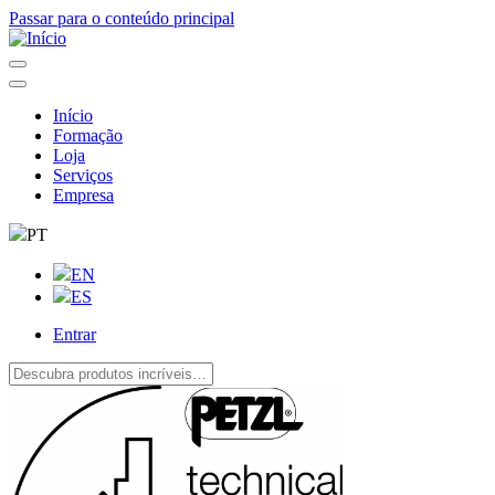
Passar para o conteúdo principal
Início
Formação
Navegação
Loja
principal
Serviços
Empresa
PT
EN
ES
Entrar
User
account
menu