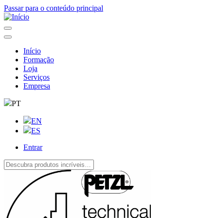
Passar para o conteúdo principal
Início
Formação
Navegação
Loja
principal
Serviços
Empresa
PT
EN
ES
Entrar
User
account
menu