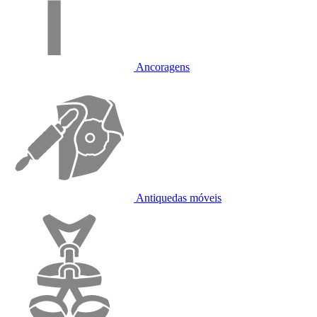
Ancoragens
Antiquedas móveis