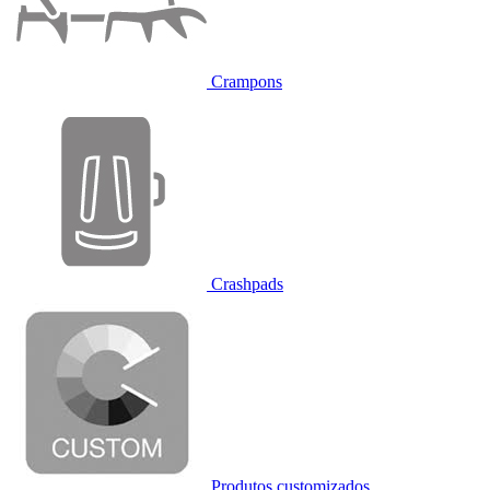
Crampons
Crashpads
Produtos customizados