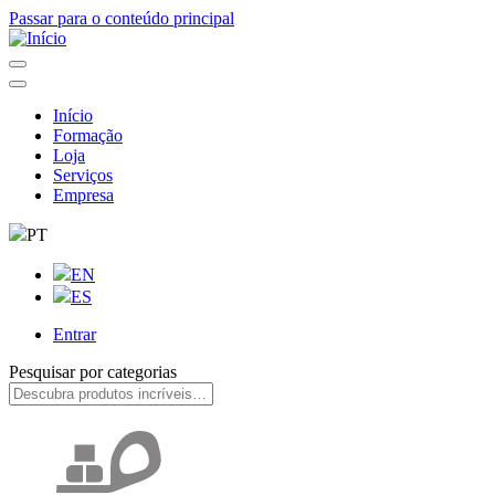
Passar para o conteúdo principal
Início
Formação
Navegação
Loja
principal
Serviços
Empresa
PT
EN
ES
Entrar
User
Pesquisar por categorias
account
menu