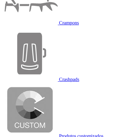
Crampons
Crashpads
Produtos customizados