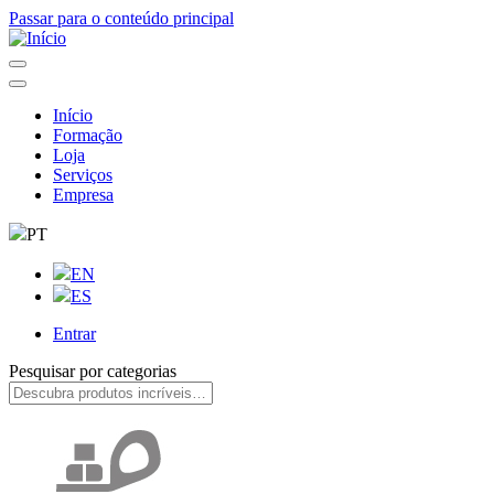
Passar para o conteúdo principal
Início
Formação
Navegação
Loja
principal
Serviços
Empresa
PT
EN
ES
Entrar
User
Pesquisar por categorias
account
menu