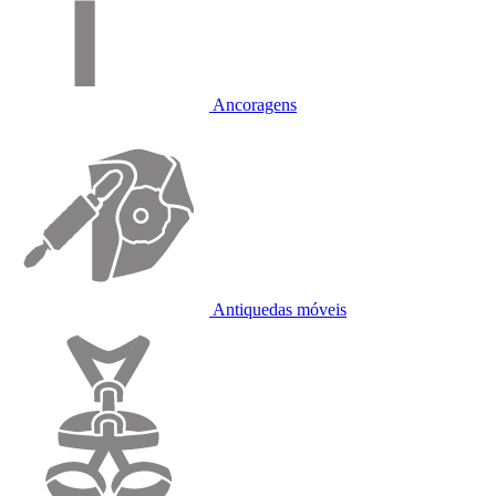
Ancoragens
Antiquedas móveis