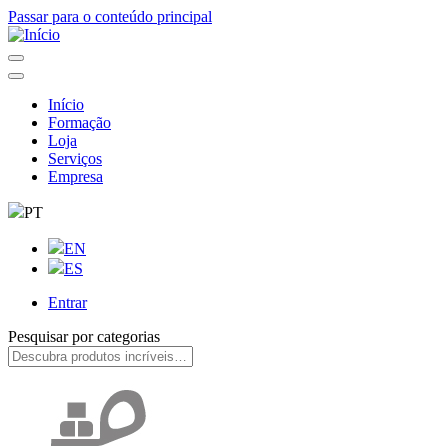
Passar para o conteúdo principal
Início
Formação
Navegação
Loja
principal
Serviços
Empresa
PT
EN
ES
Entrar
User
Pesquisar por categorias
account
menu