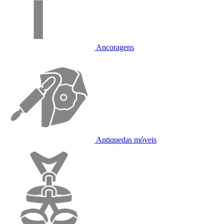
Ancoragens
Antiquedas móveis