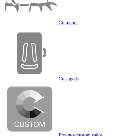
Crampons
Crashpads
Produtos customizados