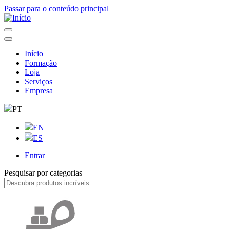
Passar para o conteúdo principal
Início
Formação
Navegação
Loja
principal
Serviços
Empresa
PT
EN
ES
Entrar
User
Pesquisar por categorias
account
menu