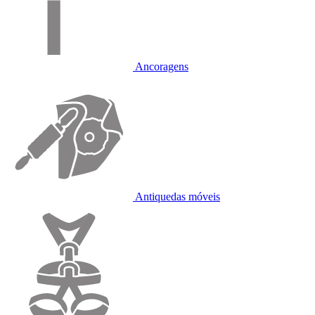
Ancoragens
Antiquedas móveis