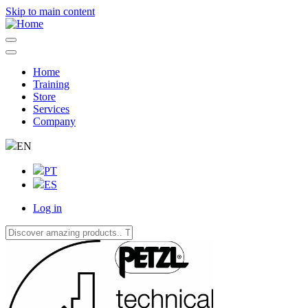
Skip to main content
Home
Training
Navegação
Store
principal
Services
Company
EN
PT
ES
Log in
User
account
menu