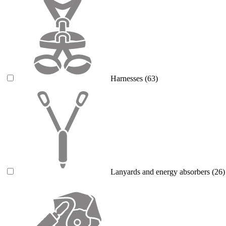
Harnesses
(63)
Lanyards and energy absorbers
(26)