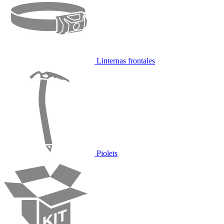
Linternas frontales
Piolets