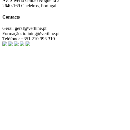
Av. Silvério Galrão Nogueira 2
2640-169 Cheleiros, Portugal
Contacts
Geral:
geral@vertline.pt
Formação:
training@vertline.pt
Teléfono:
+351 210 993 319