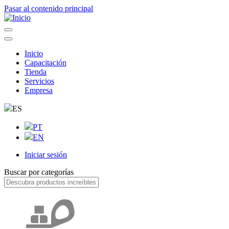
Pasar al contenido principal
Inicio
Capacitación
Navegação
Tienda
principal
Servicios
Empresa
ES
PT
EN
Iniciar sesión
User
Buscar por categorías
account
menu