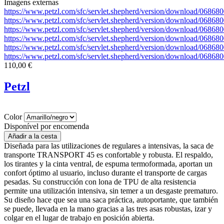
Imagens externas
https://www.petzl.com/sfc/servlet.shepherd/version/download/0
https://www.petzl.com/sfc/servlet.shepherd/version/download/0
https://www.petzl.com/sfc/servlet.shepherd/version/download/0
https://www.petzl.com/sfc/servlet.shepherd/version/download/0
https://www.petzl.com/sfc/servlet.shepherd/version/download/06
https://www.petzl.com/sfc/servlet.shepherd/version/download/0
110,00 €
Petzl
Color
Disponível por encomenda
Diseñada para las utilizaciones de regulares a intensivas, la saca de
transporte TRANSPORT 45 es confortable y robusta. El respaldo,
los tirantes y la cinta ventral, de espuma termoformada, aportan un
confort óptimo al usuario, incluso durante el transporte de cargas
pesadas. Su construcción con lona de TPU de alta resistencia
permite una utilización intensiva, sin temer a un desgaste prematuro.
Su diseño hace que sea una saca práctica, autoportante, que también
se puede, llevada en la mano gracias a las tres asas robustas, izar y
colgar en el lugar de trabajo en posición abierta.