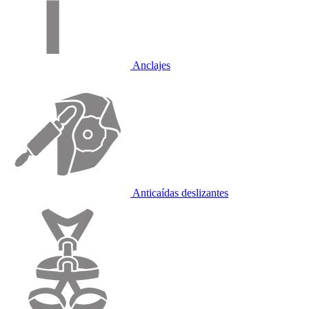
Anclajes
Anticaídas deslizantes