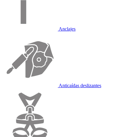
Anclajes
Anticaídas deslizantes