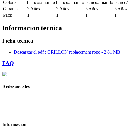
Colores
blanco/amarillo
blanco/amarillo
blanco/amarillo
blanco/
Garantía
3 Años
3 Años
3 Años
3 Años
Pack
1
1
1
1
Información técnica
Ficha técnica
Descargar el pdf : GRILLON replacement rope - 2.81 MB
FAQ
Redes sociales
Información