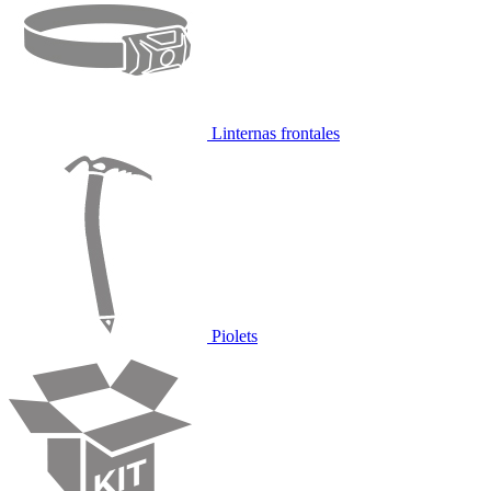
Linternas frontales
Piolets