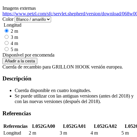
Imagens externas
https://www.petzl.com/sfc/servlet.shepherd/version/download/06
Color
Longitud
2 m
3 m
4 m
5 m
Disponível por encomenda
Cuerda de recambio para GRILLON HOOK versión europea.
Descripción
Cuerda disponible en cuatro longitudes.
Se puede utilizar con las antiguas versiones (antes del 2018) y
con las nuevas versiones (después del 2018).
Referencias
Referencias
L052GA00
L052GA01
L052GA02
L052
Longitud
2 m
3 m
4 m
5 m