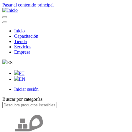
Pasar al contenido principal
Inicio
Capacitación
Navegação
Tienda
principal
Servicios
Empresa
ES
PT
EN
Iniciar sesión
User
Buscar por categorías
account
menu