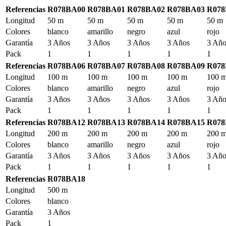
Referencias
R078BA00
R078BA01
R078BA02
R078BA03
R078
Longitud
50 m
50 m
50 m
50 m
50 m
Colores
blanco
amarillo
negro
azul
rojo
Garantía
3 Años
3 Años
3 Años
3 Años
3 Año
Pack
1
1
1
1
1
Referencias
R078BA06
R078BA07
R078BA08
R078BA09
R078
Longitud
100 m
100 m
100 m
100 m
100 
Colores
blanco
amarillo
negro
azul
rojo
Garantía
3 Años
3 Años
3 Años
3 Años
3 Año
Pack
1
1
1
1
1
Referencias
R078BA12
R078BA13
R078BA14
R078BA15
R078
Longitud
200 m
200 m
200 m
200 m
200 
Colores
blanco
amarillo
negro
azul
rojo
Garantía
3 Años
3 Años
3 Años
3 Años
3 Año
Pack
1
1
1
1
1
Referencias
R078BA18
Longitud
500 m
Colores
blanco
Garantía
3 Años
Pack
1