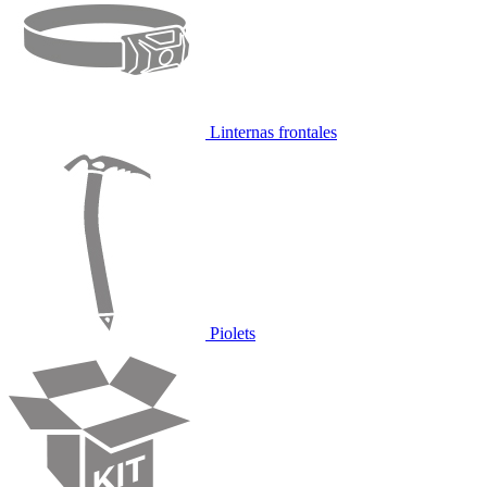
Linternas frontales
Piolets