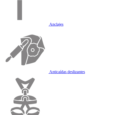
Anclajes
Anticaídas deslizantes