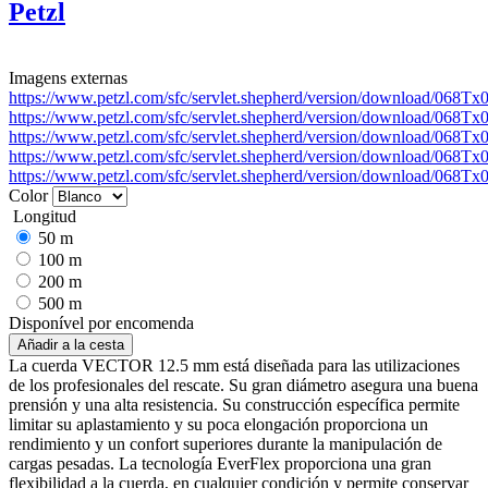
Petzl
Imagens externas
https://www.petzl.com/sfc/servlet.shepherd/version/download/06
https://www.petzl.com/sfc/servlet.shepherd/version/download/06
https://www.petzl.com/sfc/servlet.shepherd/version/download/068
https://www.petzl.com/sfc/servlet.shepherd/version/download/068
https://www.petzl.com/sfc/servlet.shepherd/version/download/068
Color
Longitud
50 m
100 m
200 m
500 m
Disponível por encomenda
La cuerda VECTOR 12.5 mm está diseñada para las utilizaciones
de los profesionales del rescate. Su gran diámetro asegura una buena
prensión y una alta resistencia. Su construcción específica permite
limitar su aplastamiento y su poca elongación proporciona un
rendimiento y un confort superiores durante la manipulación de
cargas pesadas. La tecnología EverFlex proporciona una gran
flexibilidad a la cuerda, en cualquier condición y permite conservar