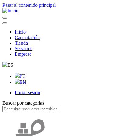
Pasar al contenido principal
Inicio
Capacitación
Navegação
Tienda
principal
Servicios
Empresa
ES
PT
EN
Iniciar sesión
User
Buscar por categorías
account
menu