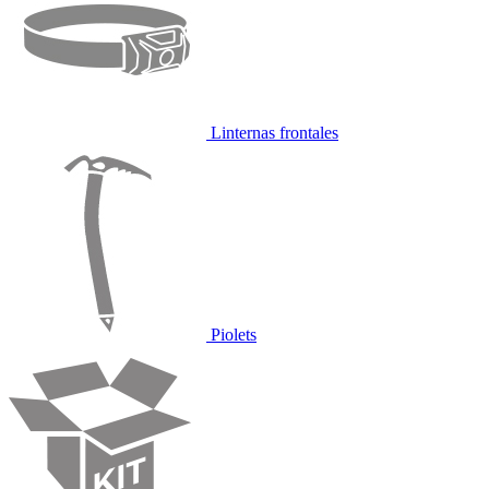
Linternas frontales
Piolets