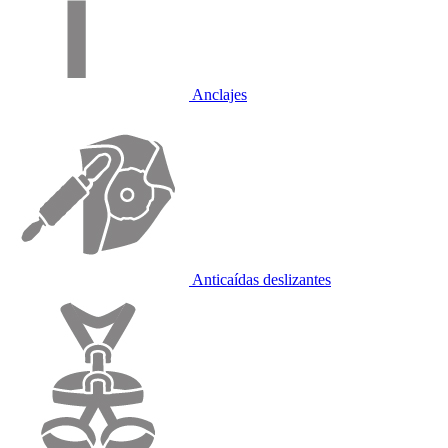
Anclajes
Anticaídas deslizantes