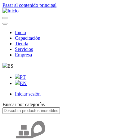
Pasar al contenido principal
Inicio
Capacitación
Navegação
Tienda
principal
Servicios
Empresa
ES
PT
EN
Iniciar sesión
User
Buscar por categorías
account
menu