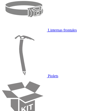
Linternas frontales
Piolets