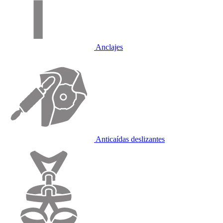
Anclajes
Anticaídas deslizantes