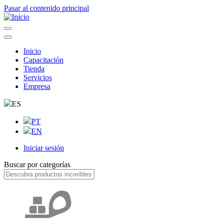
Pasar al contenido principal
Inicio
Capacitación
Navegação
Tienda
principal
Servicios
Empresa
ES
PT
EN
Iniciar sesión
User
Buscar por categorías
account
menu