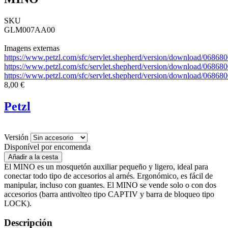
SKU
GLM007AA00
Imagens externas
https://www.petzl.com/sfc/servlet.shepherd/version/download/06
https://www.petzl.com/sfc/servlet.shepherd/version/download/06
https://www.petzl.com/sfc/servlet.shepherd/version/download/0
8,00 €
Petzl
Versión
Disponível por encomenda
El MINO es un mosquetón auxiliar pequeño y ligero, ideal para
conectar todo tipo de accesorios al arnés. Ergonómico, es fácil de
manipular, incluso con guantes. El MINO se vende solo o con dos
accesorios (barra antivolteo tipo CAPTIV y barra de bloqueo tipo
LOCK).
Descripción