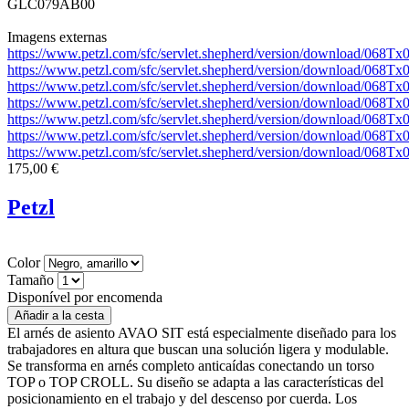
GLC079AB00
Imagens externas
https://www.petzl.com/sfc/servlet.shepherd/version/download/068
https://www.petzl.com/sfc/servlet.shepherd/version/download/0
https://www.petzl.com/sfc/servlet.shepherd/version/download/06
https://www.petzl.com/sfc/servlet.shepherd/version/download/068
https://www.petzl.com/sfc/servlet.shepherd/version/download/06
https://www.petzl.com/sfc/servlet.shepherd/version/download/06
https://www.petzl.com/sfc/servlet.shepherd/version/download/06
175,00 €
Petzl
Color
Tamaño
Disponível por encomenda
El arnés de asiento AVAO SIT está especialmente diseñado para los
trabajadores en altura que buscan una solución ligera y modulable.
Se transforma en arnés completo anticaídas conectando un torso
TOP o TOP CROLL. Su diseño se adapta a las características del
posicionamiento en el trabajo y del descenso por cuerda. Los