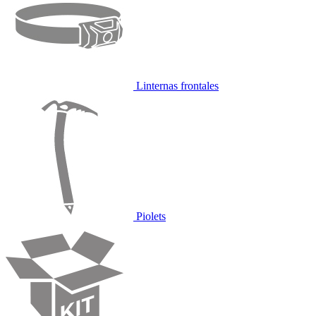
Linternas frontales
Piolets