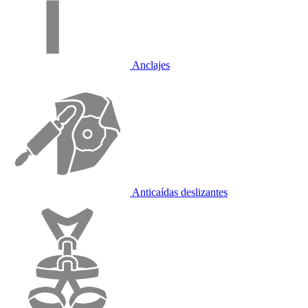
Anclajes
Anticaídas deslizantes