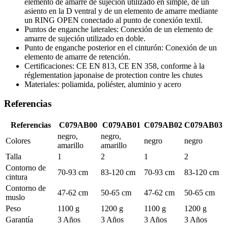
elemento de amarre de sujeción utilizado en simple, de un
asiento en la D ventral y de un elemento de amarre mediante
un RING OPEN conectado al punto de conexión textil.
Puntos de enganche laterales: Conexión de un elemento de
amarre de sujeción utilizado en doble.
Punto de enganche posterior en el cinturón: Conexión de un
elemento de amarre de retención.
Certificaciones: CE EN 813, CE EN 358, conforme à la
réglementation japonaise de protection contre les chutes
Materiales: poliamida, poliéster, aluminio y acero
Referencias
Referencias
C079AB00
C079AB01
C079AB02
C079AB03
negro,
negro,
Colores
negro
negro
amarillo
amarillo
Talla
1
2
1
2
Contorno de
70-93 cm
83-120 cm
70-93 cm
83-120 cm
cintura
Contorno de
47-62 cm
50-65 cm
47-62 cm
50-65 cm
muslo
Peso
1100 g
1200 g
1100 g
1200 g
Garantía
3 Años
3 Años
3 Años
3 Años