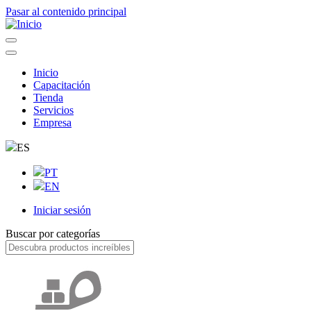
Pasar al contenido principal
Inicio
Capacitación
Navegação
Tienda
principal
Servicios
Empresa
ES
PT
EN
Iniciar sesión
User
Buscar por categorías
account
menu