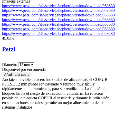
Imagens externas
https://www.petzl.com/sfc/servlet.shepherd/version/download/0
https://www.petzl.com/sfc/servlet.shepherd/version/download/06
https://www.petzl.com/sfc/servlet.shepherd/version/download/06
https://www.petzl.com/sfc/servlet.shepherd/version/download/0
https://www.petzl.com/sfc/servlet.shepherd/version/download/06
https://www.petzl.com/sfc/servlet.shepherd/version/download/0
https://www.petzl.com/sfc/servlet.shepherd/version/download/0
45,83 €
Petzl
Diámetro
Disponível por encomenda
Anclaje amovible de acero inoxidable de alta calidad, el COEUR
PULSE 12 mm puede ser instalado y retirado muy fácil y
rápidamente, sin herramientas, para ser reutilizado. La función de
bloqueo limita el riesgo de extracción involuntaria. La rotación
posible de la plaqueta COEUR al instalarla y durante la utilización,
en solicitaciones laterales, permite un mejor alineamiento de los
sistemas instalados.