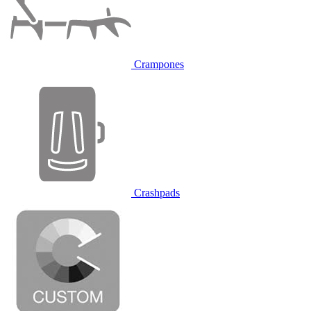
Crampones
Crashpads