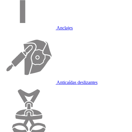
Anclajes
Anticaídas deslizantes