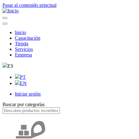
Pasar al contenido principal
Inicio
Capacitación
Navegação
Tienda
principal
Servicios
Empresa
ES
PT
EN
Iniciar sesión
User
Buscar por categorías
account
menu