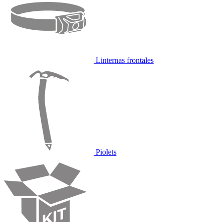
Linternas frontales
Piolets